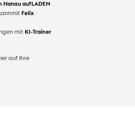
on Hanau aufLADEN
 kannmit
Felix
ungen mit
KI-Trainer
her auf Ihre