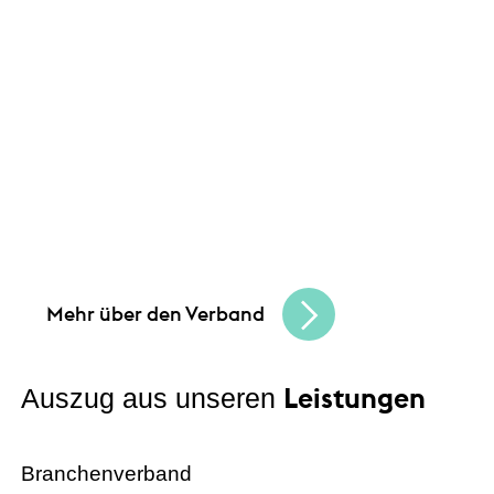
Leistungen
Unsere Angebote und
Gemeinsam schaffen wir Chancen
und bauen
eine lebendige, vielfältige Handelskultur.
Seien Sie Teil der besten Handelscommunity
in Hessen und erreichen Sie Ihre
Unternehmensziele.
Mehr über den Verband
Leistungen
Auszug aus unseren
Branchenverband