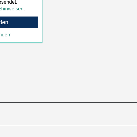
esendet.
zhinweisen
.
den
ndern