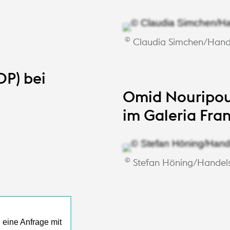
©
Claudia Simchen/Hand
DP) bei
Omid Nouripou
im Galeria Fra
©
Stefan Höning/Handel
eine Anfrage mit