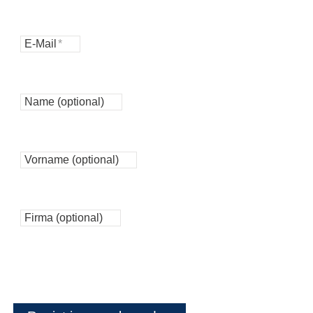
Anmeldung zum Newsletter
E-Mail
*
Name (optional)
Vorname (optional)
Firma (optional)
Informationen zum Newsletter und zur Datenverarbeitung
finden Sie in unseren
Datenschutzhinweisen