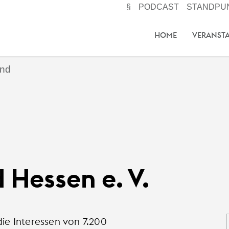
§
PODCAST
STANDPU
HOME
VERANST
and
Hessen e. V.
die Interessen von 7.200