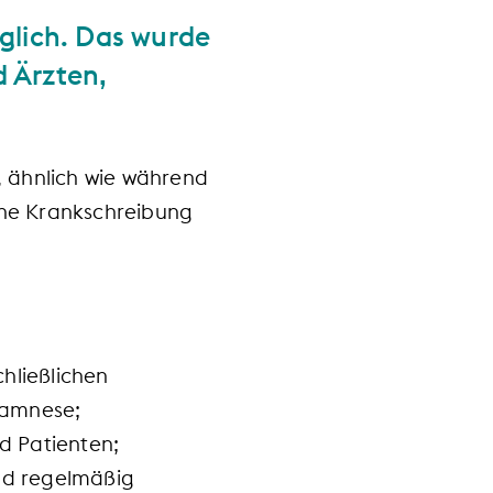
öglich. Das wurde
 Ärzten,
n, ähnlich wie während
ine Krankschreibung
hließlichen
namnese;
nd Patienten;
und regelmäßig