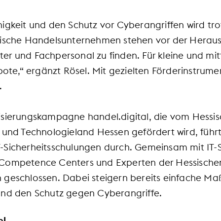
igkeit und den Schutz vor Cyberangriffen wird trot
dische Handelsunternehmen stehen vor der Herau
ister und Fachpersonal zu finden. Für kleine und mit
ebote,“ ergänzt Rösel. Mit gezielten Förderinstrum
.
isierungskampagne handel.digital, die vom Hessi
m und Technologieland Hessen gefördert wird, füh
-Sicherheitsschulungen durch. Gemeinsam mit IT-Si
 Competence Centers und Experten der Hessischen
 geschlossen. Dabei steigern bereits einfache M
und den Schutz gegen Cyberangriffe.
el