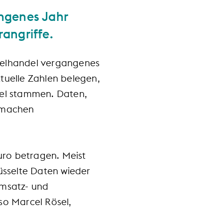
angenes Jahr
rangriffe.
nzelhandel vergangenes
ktuelle Zahlen belegen,
el stammen. Daten,
e machen
uro betragen. Meist
üsselte Daten wieder
Umsatz- und
so Marcel Rösel,