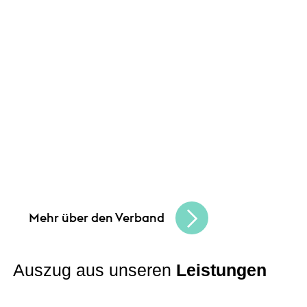
Unsere Angebote und
Leistungen
Gemeinsam schaffen wir Chancen
und
bauen eine lebendige, vielfältige
Handelskultur. Seien Sie Teil der besten
Handelscommunity in Hessen und erreichen
Sie Ihre Unternehmensziele.
Mehr über den Verband
Auszug aus unseren
Leistungen