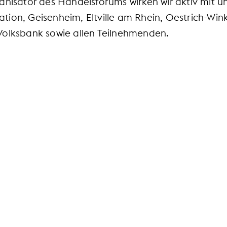
anisator des Handelsforums wirken wir aktiv mit 
tion, Geisenheim, Eltville am Rhein, Oestrich-Wi
Volksbank sowie allen Teilnehmenden.