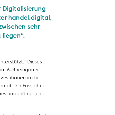
Digitalisierung
er handel.digital,
zwischen sehr
 liegen“.
terstützt.“ Dieses
eim 6. Rheingauer
vestitionen in die
ien oft ein Fass ohne
ines unabhängigen