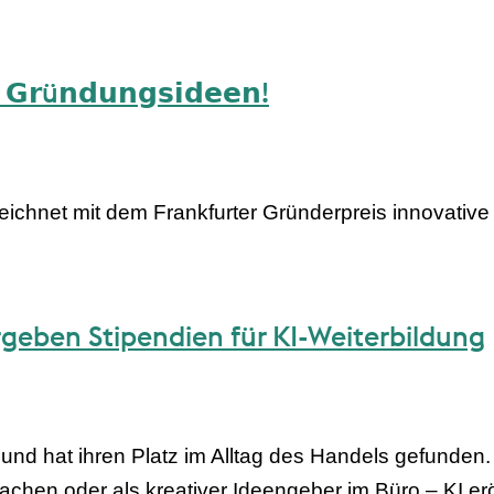
𝗻 𝗚𝗿ü𝗻𝗱𝘂𝗻𝗴𝘀𝗶𝗱𝗲𝗲𝗻!
eichnet mit dem Frankfurter Gründerpreis innovativ
eben Stipendien für KI-Weiterbildung
tät und hat ihren Platz im Alltag des Handels gefunde
achen oder als kreativer Ideengeber im Büro – KI erö