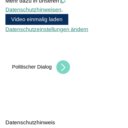
Mehr dazu in unseren
Datenschutzhinweisen
.
Video einmalig laden
Datenschutzeinstellungen ändern
Bundeskanzler Olaf Scholz und
Bundesinnenministerin Nancy Faeser treffen
den hessischen Handel
Politischer Dialog
HANDEL.INSIGHT
– Der Podcast
des Handelsverbandes Hessen
Datenschutzhinweis