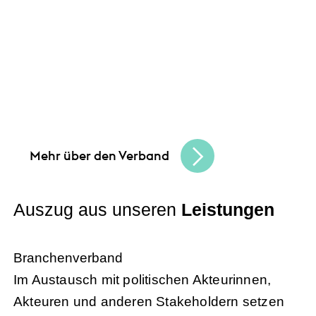
Gemeinsam schaffen wir Chancen
und
bauen eine lebendige, vielfältige
Handelskultur. Seien Sie Teil der besten
Handelscommunity in Hessen und erreichen
Sie Ihre Unternehmensziele.
Mehr über den Verband
Auszug aus unseren
Leistungen
Branchenverband
Im Austausch mit politischen Akteurinnen,
Akteuren und anderen Stakeholdern setzen