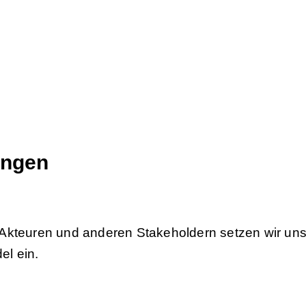
tungen
auen eine lebendige, vielfältige Handelskultur. Se
hmensziele.
ungen
 Akteuren und anderen Stakeholdern setzen wir uns
l ein.