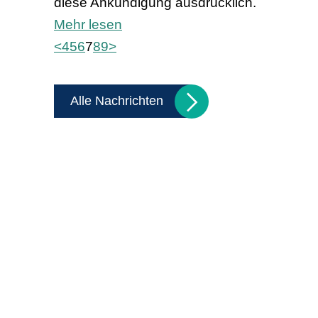
diese Ankündigung ausdrücklich.
Mehr lesen
<
4
5
6
7
8
9
>
Alle Nachrichten