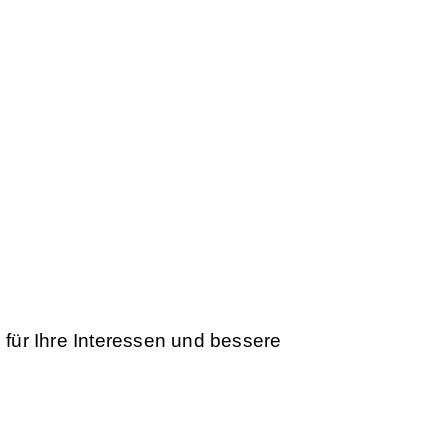
ien Sie Teil der besten Handelscommunity
 für Ihre Interessen und bessere