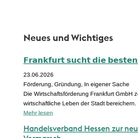
Neues und Wichtiges
𝗙𝗿𝗮𝗻𝗸𝗳𝘂𝗿𝘁 𝘀𝘂𝗰𝗵𝘁 𝗱𝗶𝗲 𝗯𝗲𝘀𝘁𝗲
23.06.2026
Förderung, Gründung, In eigener Sache
Die Wirtschaftsförderung Frankfurt GmbH z
wirtschaftliche Leben der Stadt bereichern.
Mehr lesen
Handelsverband Hessen zur neu