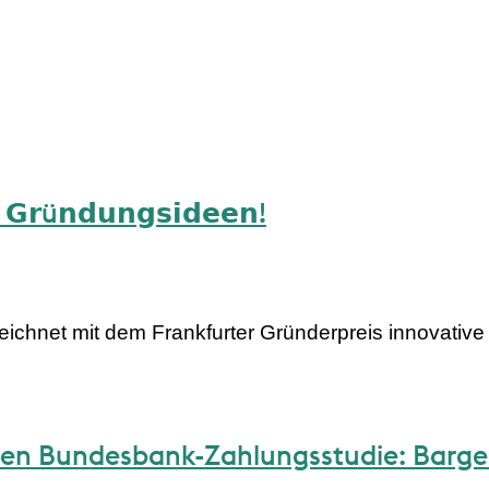
𝗻 𝗚𝗿ü𝗻𝗱𝘂𝗻𝗴𝘀𝗶𝗱𝗲𝗲𝗻!
eichnet mit dem Frankfurter Gründerpreis innovativ
en Bundesbank-Zahlungsstudie: Barge