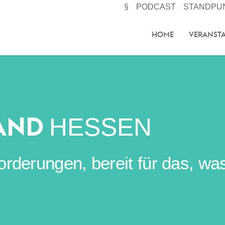
§
PODCAST
STANDPU
HOME
VERANST
AND
HESSEN
erungen, bereit für das, was 