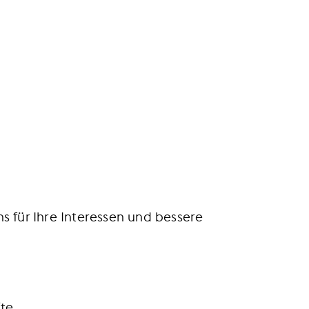
en Sie Teil der besten Handelscommunity
s für Ihre Interessen und bessere
te.