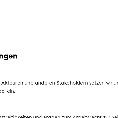
en eine lebendige, vielfältige Handelskultur. Sei
hmensziele.
ungen
, Akteuren und anderen Stakeholdern setzen wir un
l ein.
streitigkeiten und Fragen zum Arbeitsrecht zur Sei