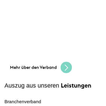
Leistungen
Unsere Angebote und
Gemeinsam schaffen wir Chancen
und bauen
eine lebendige, vielfältige Handelskultur.
Seien Sie Teil der besten Handelscommunity
in Hessen und erreichen Sie Ihre
Unternehmensziele.
Mehr über den Verband
Leistungen
Auszug aus unseren
Branchenverband