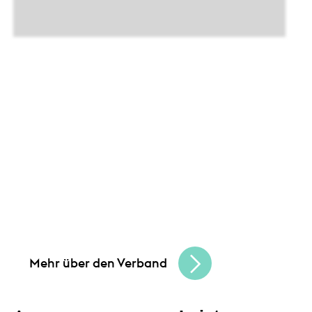
Unsere Angebote und
Leistungen
Gemeinsam schaffen wir Chancen
und
bauen eine lebendige, vielfältige
Handelskultur. Seien Sie Teil der besten
Handelscommunity in Hessen und erreichen
Sie Ihre Unternehmensziele.
Mehr über den Verband