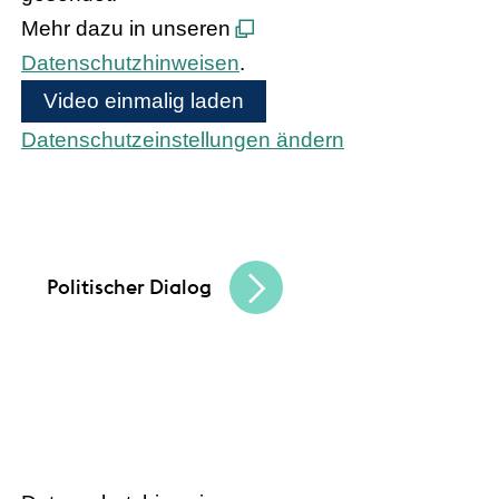
Mehr dazu in unseren
Datenschutzhinweisen
.
Video einmalig laden
Datenschutzeinstellungen ändern
Bundeskanzler Olaf Scholz und
Bundesinnenministerin Nancy Faeser treffen
den hessischen Handel
Politischer Dialog
HANDEL.INSIGHT
– Der Podcast
des Handelsverbandes Hessen