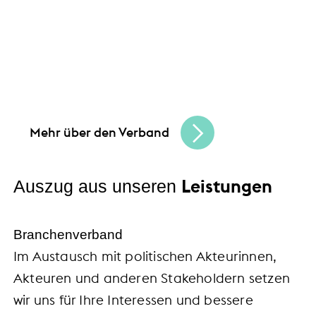
Gemeinsam schaffen wir Chancen
und bauen
eine lebendige, vielfältige Handelskultur.
Seien Sie Teil der besten Handelscommunity
in Hessen und erreichen Sie Ihre
Unternehmensziele.
Mehr über den Verband
Leistungen
Auszug aus unseren
Branchenverband
Im Austausch mit politischen Akteurinnen,
Akteuren und anderen Stakeholdern setzen
wir uns für Ihre Interessen und bessere