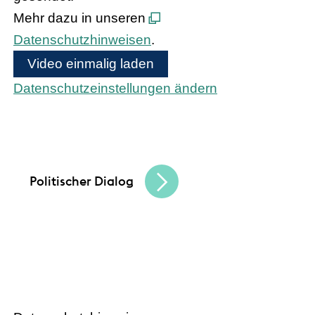
Mehr dazu in unseren
Datenschutzhinweisen
.
Video einmalig laden
Datenschutzeinstellungen ändern
Bundeskanzler Olaf Scholz und
Bundesinnenministerin Nancy Faeser treffen
den hessischen Handel
Politischer Dialog
HANDEL.INSIGHT
– Der Podcast
des Handelsverbandes Hessen