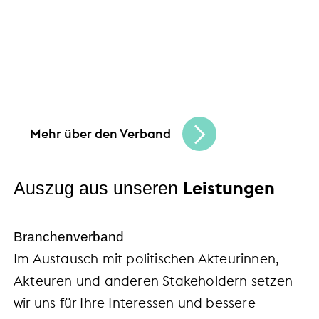
Gemeinsam schaffen wir Chancen
und bauen
eine lebendige, vielfältige Handelskultur.
Seien Sie Teil der besten Handelscommunity
in Hessen und erreichen Sie Ihre
Unternehmensziele.
Mehr über den Verband
Leistungen
Auszug aus unseren
Branchenverband
Im Austausch mit politischen Akteurinnen,
Akteuren und anderen Stakeholdern setzen
wir uns für Ihre Interessen und bessere