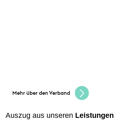
Unsere Angebote und
Leistungen
und
Gemeinsam schaffen wir Chancen
bauen eine lebendige, vielfältige
Handelskultur. Seien Sie Teil der besten
Handelscommunity in Hessen und erreichen
Sie Ihre Unternehmensziele.
Mehr über den Verband
Auszug aus unseren
Leistungen