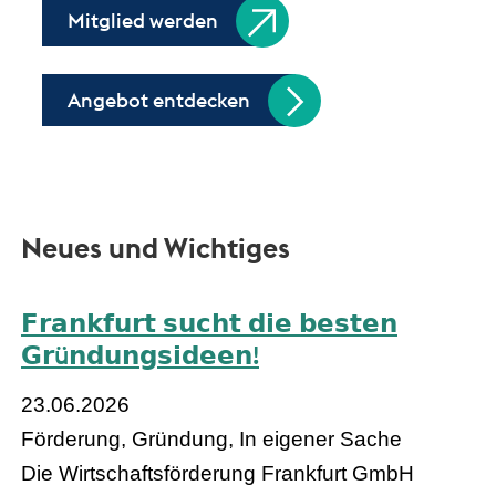
Mitglied werden
Angebot entdecken
Neues und Wichtiges
𝗙𝗿𝗮𝗻𝗸𝗳𝘂𝗿𝘁 𝘀𝘂𝗰𝗵𝘁 𝗱𝗶𝗲 𝗯𝗲𝘀𝘁𝗲𝗻
𝗚𝗿ü𝗻𝗱𝘂𝗻𝗴𝘀𝗶𝗱𝗲𝗲𝗻!
23.06.2026
Förderung, Gründung, In eigener Sache
Die Wirtschaftsförderung Frankfurt GmbH