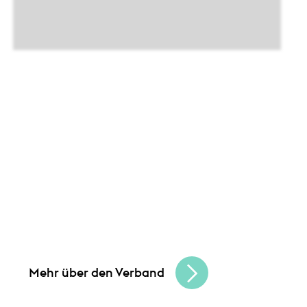
Leistungen
Unsere Angebote und
Gemeinsam schaffen wir Chancen
und bauen
eine lebendige, vielfältige Handelskultur.
Seien Sie Teil der besten Handelscommunity
in Hessen und erreichen Sie Ihre
Unternehmensziele.
Mehr über den Verband