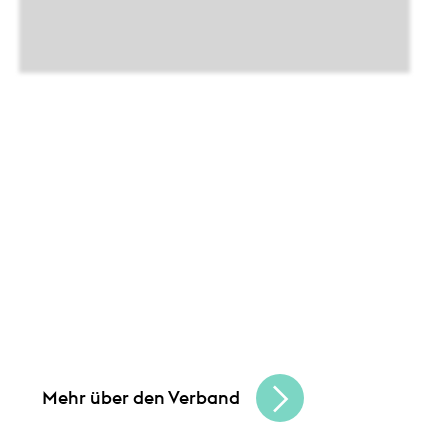
Leistungen
Unsere Angebote und
Gemeinsam schaffen wir Chancen
und bauen
eine lebendige, vielfältige Handelskultur.
Seien Sie Teil der besten Handelscommunity
in Hessen und erreichen Sie Ihre
Unternehmensziele.
Mehr über den Verband