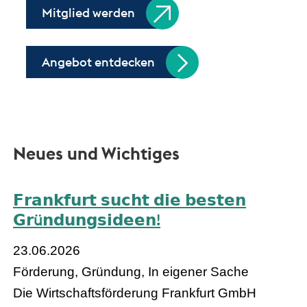
Mitglied werden
Angebot entdecken
Neues und Wichtiges
𝗙𝗿𝗮𝗻𝗸𝗳𝘂𝗿𝘁 𝘀𝘂𝗰𝗵𝘁 𝗱𝗶𝗲 𝗯𝗲𝘀𝘁𝗲𝗻
𝗚𝗿ü𝗻𝗱𝘂𝗻𝗴𝘀𝗶𝗱𝗲𝗲𝗻!
23.06.2026
Förderung, Gründung, In eigener Sache
Die Wirtschaftsförderung Frankfurt GmbH