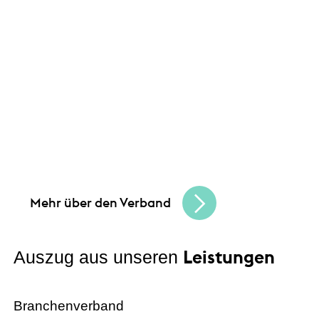
Leistungen
Unsere Angebote und
Gemeinsam schaffen wir Chancen
und bauen
eine lebendige, vielfältige Handelskultur.
Seien Sie Teil der besten Handelscommunity
in Hessen und erreichen Sie Ihre
Unternehmensziele.
Mehr über den Verband
Leistungen
Auszug aus unseren
Branchenverband