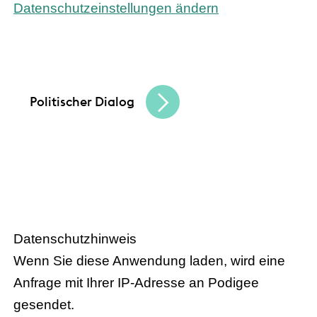
Datenschutzeinstellungen ändern
Bundeskanzler Olaf Scholz und
Bundesinnenministerin Nancy Faeser treffen
den hessischen Handel
Politischer Dialog
– Der Podcast
HANDEL.INSIGHT
des Handelsverbandes Hessen
Datenschutzhinweis
Wenn Sie diese Anwendung laden, wird eine
Anfrage mit Ihrer IP-Adresse an Podigee
gesendet.