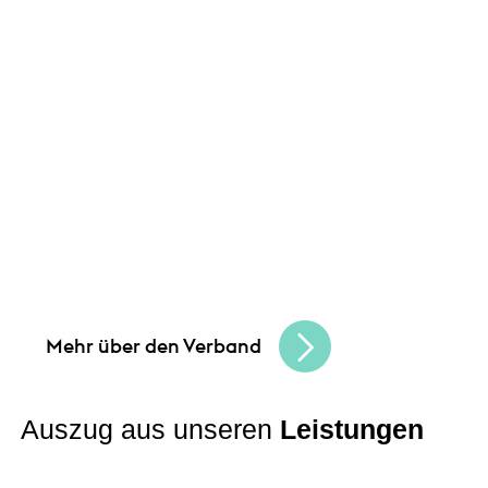
Unsere Angebote und
Leistungen
und
Gemeinsam schaffen wir Chancen
bauen eine lebendige, vielfältige
Handelskultur. Seien Sie Teil der besten
Handelscommunity in Hessen und erreichen
Sie Ihre Unternehmensziele.
Mehr über den Verband
Auszug aus unseren
Leistungen