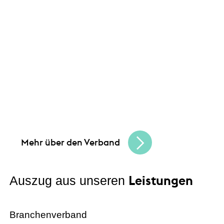
Leistungen
Unsere Angebote und
Gemeinsam schaffen wir Chancen
und bauen
eine lebendige, vielfältige Handelskultur.
Seien Sie Teil der besten Handelscommunity
in Hessen und erreichen Sie Ihre
Unternehmensziele.
Mehr über den Verband
Leistungen
Auszug aus unseren
Branchenverband