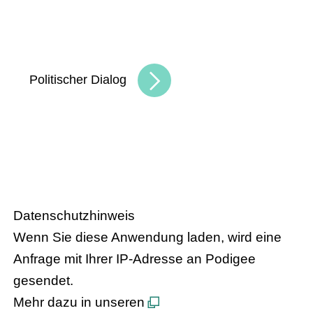
Bundeskanzler Olaf Scholz und
Bundesinnenministerin Nancy Faeser treffen
den hessischen Handel
Politischer Dialog
HANDEL.INSIGHT
– Der Podcast
des Handelsverbandes Hessen
Datenschutzhinweis
Wenn Sie diese Anwendung laden, wird eine
Anfrage mit Ihrer IP-Adresse an Podigee
gesendet.
Mehr dazu in unseren