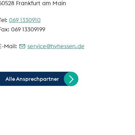
60528 Frankfurt am Main
Tel:
069 1330910
Fax: 069 13309199
E-Mail:
s
rv
c
hvh
ss
n
d
Alle Ansprechpartner