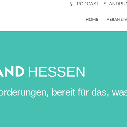
§
PODCAST
STANDPU
HOME
VERANST
AND
HESSEN
erungen, bereit für das, was 