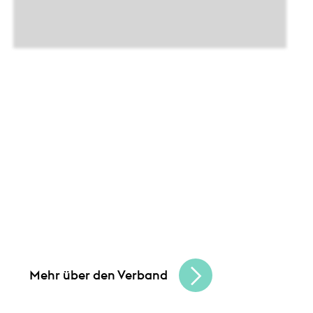
Leistungen
Unsere Angebote und
Gemeinsam schaffen wir Chancen
und bauen
eine lebendige, vielfältige Handelskultur.
Seien Sie Teil der besten Handelscommunity
in Hessen und erreichen Sie Ihre
Unternehmensziele.
Mehr über den Verband