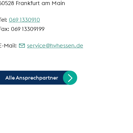
60528 Frankfurt am Main
Tel:
069 1330910
Fax: 069 13309199
E-Mail:
s
rv
c
hvh
ss
n
d
Alle Ansprechpartner