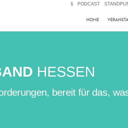
§
PODCAST
STANDPU
HOME
VERANST
BAND
HESSEN
erungen, bereit für das, was 