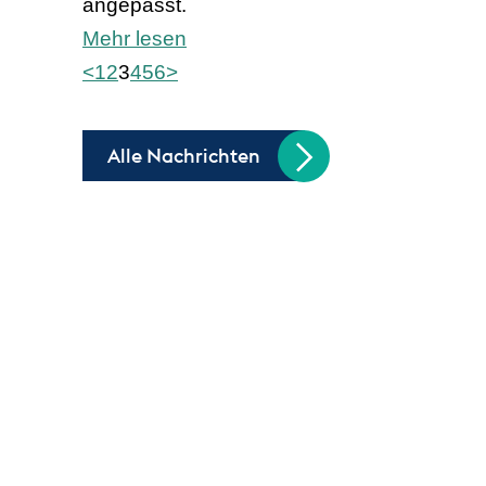
angepasst.
Mehr lesen
<
1
2
3
4
5
6
>
Alle Nachrichten