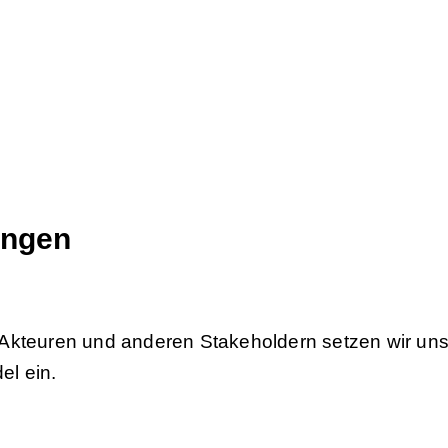
tungen
auen eine lebendige, vielfältige Handelskultur. Se
hmensziele.
ungen
 Akteuren und anderen Stakeholdern setzen wir uns
l ein.