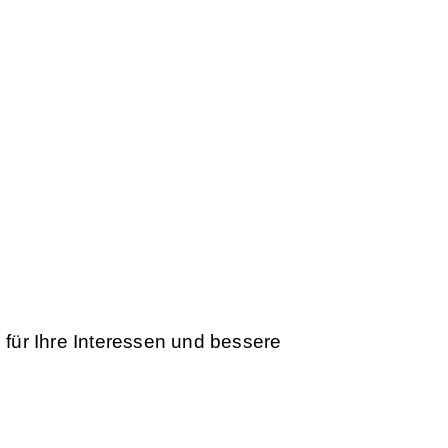
ien Sie Teil der besten Handelscommunity
 für Ihre Interessen und bessere