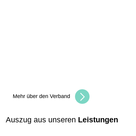
Unsere Angebote und
Leistungen
Gemeinsam schaffen wir Chancen
und
bauen eine lebendige, vielfältige
Handelskultur. Seien Sie Teil der besten
Handelscommunity in Hessen und erreichen
Sie Ihre Unternehmensziele.
Mehr über den Verband
Auszug aus unseren
Leistungen