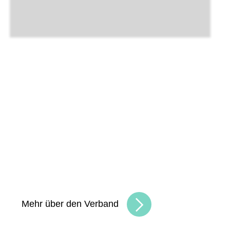
Unsere Angebote und
Leistungen
Gemeinsam schaffen wir Chancen
und
bauen eine lebendige, vielfältige
Handelskultur. Seien Sie Teil der besten
Handelscommunity in Hessen und erreichen
Sie Ihre Unternehmensziele.
Mehr über den Verband