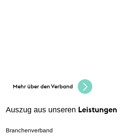
Leistungen
Unsere Angebote und
Gemeinsam schaffen wir Chancen
und bauen
eine lebendige, vielfältige Handelskultur.
Seien Sie Teil der besten Handelscommunity
in Hessen und erreichen Sie Ihre
Unternehmensziele.
Mehr über den Verband
Leistungen
Auszug aus unseren
Branchenverband