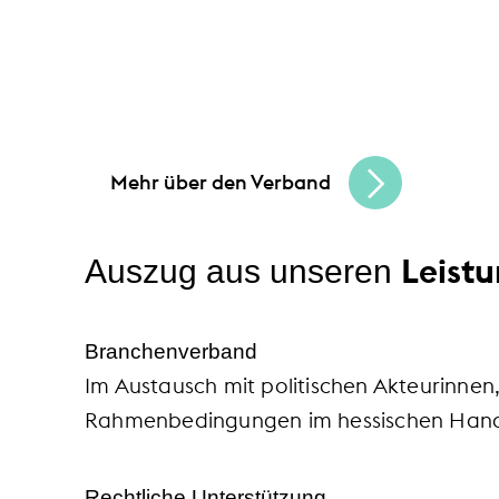
Leis
Unsere Angebote und
Gemeinsam schaffen wir Chancen
und bau
in Hessen und erreichen Sie Ihre Unterne
Mehr über den Verband
Leist
Auszug aus unseren
Branchenverband
Im Austausch mit politischen Akteurinnen
Rahmenbedingungen im hessischen Hande
Rechtliche Unterstützung