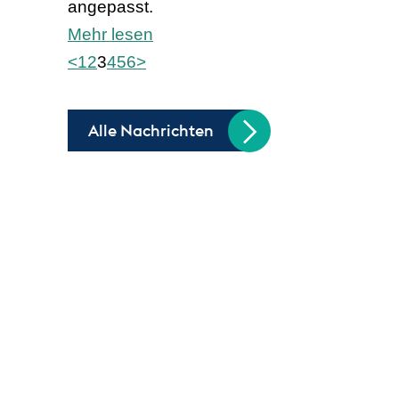
angepasst.
Mehr lesen
<
1
2
3
4
5
6
>
Alle Nachrichten