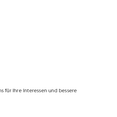
en Sie Teil der besten Handelscommunity
s für Ihre Interessen und bessere