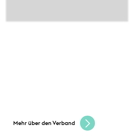
Leistungen
Unsere Angebote und
Gemeinsam schaffen wir Chancen
und bauen
eine lebendige, vielfältige Handelskultur.
Seien Sie Teil der besten Handelscommunity
in Hessen und erreichen Sie Ihre
Unternehmensziele.
Mehr über den Verband