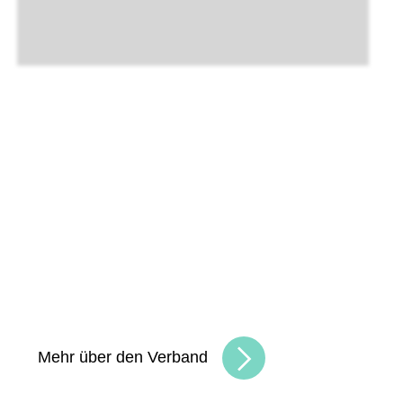
Unsere Angebote und
Leistungen
Gemeinsam schaffen wir Chancen
und
bauen eine lebendige, vielfältige
Handelskultur. Seien Sie Teil der besten
Handelscommunity in Hessen und erreichen
Sie Ihre Unternehmensziele.
Mehr über den Verband