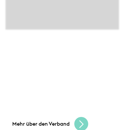
Unsere Angebote und
Leistungen
und
Gemeinsam schaffen wir Chancen
bauen eine lebendige, vielfältige
Handelskultur. Seien Sie Teil der besten
Handelscommunity in Hessen und erreichen
Sie Ihre Unternehmensziele.
Mehr über den Verband