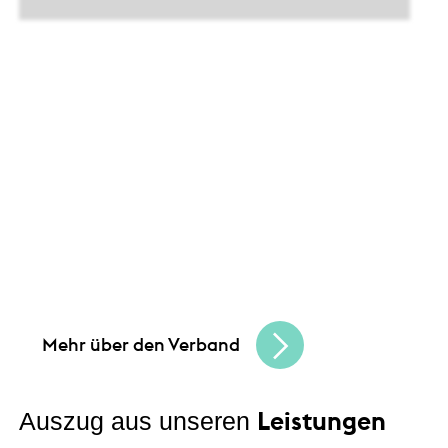
Leistungen
Unsere Angebote und
Gemeinsam schaffen wir Chancen
und bauen
eine lebendige, vielfältige Handelskultur.
Seien Sie Teil der besten Handelscommunity
in Hessen und erreichen Sie Ihre
Unternehmensziele.
Mehr über den Verband
Leistungen
Auszug aus unseren