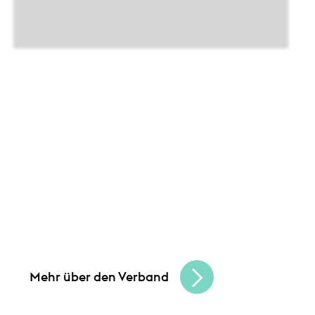
Leistungen
Unsere Angebote und
Gemeinsam schaffen wir Chancen
und bauen
eine lebendige, vielfältige Handelskultur.
Seien Sie Teil der besten Handelscommunity
in Hessen und erreichen Sie Ihre
Unternehmensziele.
Mehr über den Verband