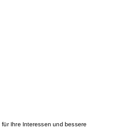
ien Sie Teil der besten Handelscommunity
 für Ihre Interessen und bessere