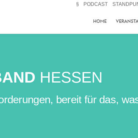
§
PODCAST
STANDPU
HOME
VERANST
BAND
HESSEN
erungen, bereit für das, was 