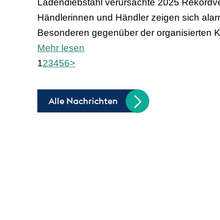
Ladendiebstahl verursachte 2025 Rekordverl
Händlerinnen und Händler zeigen sich alar
Besonderen gegenüber der organisierten Kri
Mehr lesen
1
2
3
4
5
6
>
Alle Nachrichten