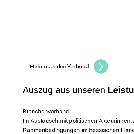
Unsere Angebote und
Leis
Gemeinsam schaffen wir Chancen
und b
in Hessen und erreichen Sie Ihre Unterne
Mehr über den Verband
Auszug aus unseren
Leist
Branchenverband
Im Austausch mit politischen Akteurinnen,
Rahmenbedingungen im hessischen Hande