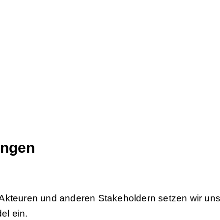
tungen
auen eine lebendige, vielfältige Handelskultur. Se
hmensziele.
ungen
 Akteuren und anderen Stakeholdern setzen wir uns
l ein.